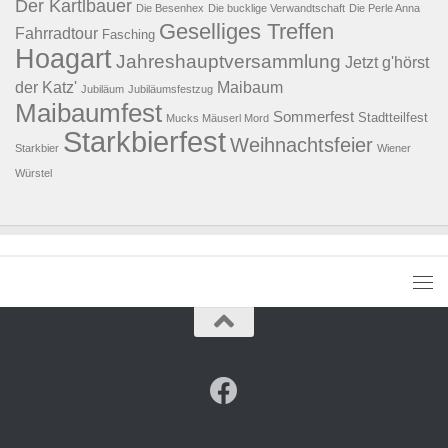
Der Kartlbauer
Die Besenhex
Die bucklige Verwandtschaft
Die Perle Anna
Geselliges Treffen
Fahrradtour
Fasching
Hoagart
Jahreshauptversammlung
Jetzt g'hörst
der Katz'
Maibaum
Jubiläum
Jubiläumsfestzug
Maibaumfest
Sommerfest
Stadtteilfest
Mucks Mäuserl Mord
Starkbierfest
Weihnachtsfeier
Starkbier
Wiener
Würstel