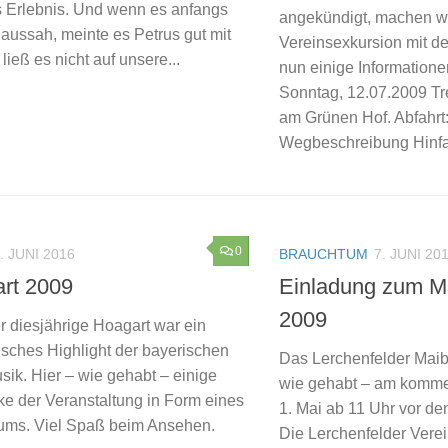
 Erlebnis. Und wenn es anfangs
angekündigt, machen wir
 aussah, meinte es Petrus gut mit
Vereinsexkursion mit d
ließ es nicht auf unsere...
nun einige Information
Sonntag, 12.07.2009 Tre
am Grünen Hof. Abfahrt
Wegbeschreibung Hinfah
0
. JUNI 2016
BRAUCHTUM
7. JUNI 20
rt 2009
Einladung zum M
2009
r diesjährige Hoagart war ein
isches Highlight der bayerischen
Das Lerchenfelder Maib
ik. Hier – wie gehabt – einige
wie gehabt – am komme
ke der Veranstaltung in Form eines
1. Mai ab 11 Uhr vor de
ums. Viel Spaß beim Ansehen.
Die Lerchenfelder Verei