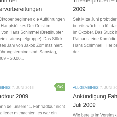
urt der
Theaterproben – 
ervorbereitungen
2009
Oktober beginnen die Aufführungen
Seit Mitte Juni probt de
 Hauptstückes Der Geist im
bereits wöchtlich für d
 von Hans Schimmel (Brettlhupfer
im Oktober. Das Stück h
heim Laienspielgruppe). Das Stück
Rathaus, eine Komödie 
ses Jahr von Jakob Zörr insziniert.
Hans Schimmel. Hier be
führungstermine sind: Samstag,
der...
09 – 20.00...
0
EINES
7. JUNI 2016
ALLGEMEINES
7. JUNI 2
adtour 2009
Ankündigung Fahr
Juli 2009
nn bei unserer 1. Fahrradtour nicht
tglieder mitmachten, es war ein
Wie bereits im Vereins