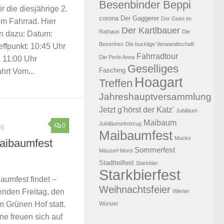
Besenbinder Beppi
 die diesjährige 2.
corona
Der Gaggerer
Der Geist im
em Fahrrad. Hier
Der Kartlbauer
Rathaus
Die
en dazu: Datum:
Besenhex
Die bucklige Verwandtschaft
ffpunkt: 10:45 Uhr
Fahrradtour
Die Perle Anna
: 11:00 Uhr
Geselliges
Fasching
rt Vom...
Hoagart
Treffen
Jahreshauptversammlung
Jetzt g'hörst der Katz'
Jubiläum
Maibaum
Jubiläumsfestzug
0
16
Maibaumfest
Mucks
aibaumfest
Sommerfest
Mäuserl Mord
Stadtteilfest
Starkbier
Starkbierfest
aumfest findet –
Weihnachtsfeier
nden Freitag, den
Wiener
m Grünen Hof statt.
Würstel
ne freuen sich auf