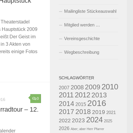
Hauptstück
Mailingliste Stückeauswahl
r Theaterstadel
Mitglied werden …
as Hauptstück 2009
eißt Der Geist im
Vereinsgeschichte
in 3 Akten von
reits einige Fotos
Wegbeschreibung
SCHLAGWÖRTER
2010
2009
2008
2007
2011
2012
2013
0
016
2016
2014
2015
radtour – 12.
2017
2018
2019
2021
2024
2023
2022
2025
2026
Aber; aber Herr Pfarrer
kalender