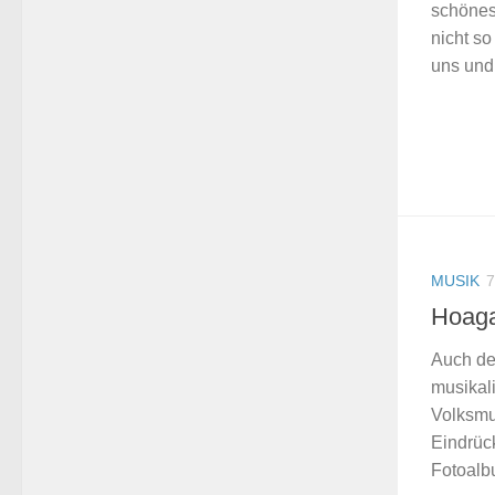
schönes
nicht so
uns und 
MUSIK
7
Hoaga
Auch de
musikal
Volksmus
Eindrüc
Fotoalb