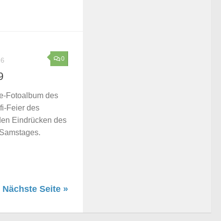
0
16
9
ne-Fotoalbum des
fi-Feier des
 den Eindrücken des
r-Samstages.
Nächste Seite »