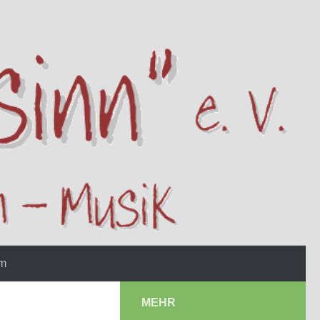
um
MEHR