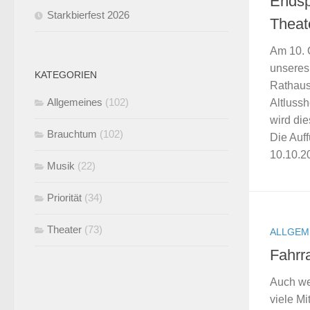
Endsp
Starkbierfest 2026
Theat
Am 10. 
unseres
KATEGORIEN
Rathaus
Allgemeines
(102)
Altluss
wird die
Brauchtum
(102)
Die Auf
10.10.20
Musik
(22)
Priorität
(34)
Theater
(73)
ALLGEM
Fahrr
Auch we
viele Mi