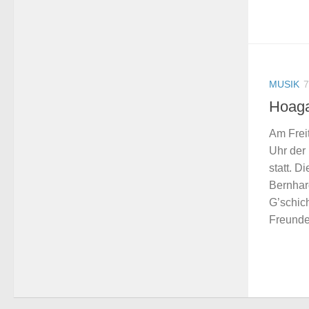
MUSIK
7
Hoaga
Am Frei
Uhr der
statt. D
Bernhar
G’schic
Freunde