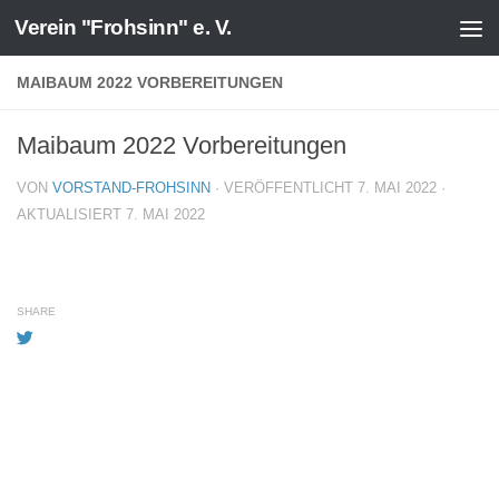
Verein "Frohsinn" e. V.
Zum Inhalt springen
MAIBAUM 2022 VORBEREITUNGEN
Maibaum 2022 Vorbereitungen
VON
VORSTAND-FROHSINN
· VERÖFFENTLICHT
7. MAI 2022
·
AKTUALISIERT
7. MAI 2022
SHARE