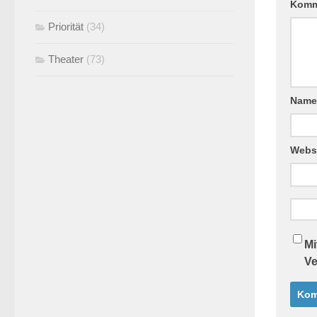
Komm
Priorität
(34)
Theater
(73)
Nam
Webs
Mi
Ve