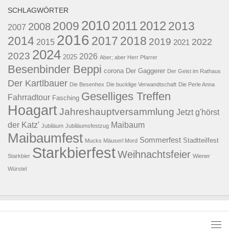
SCHLAGWÖRTER
2010
2011
2012
2009
2013
2008
2007
2016
2014
2017
2018
2019
2022
2015
2021
2024
2023
2026
2025
Aber; aber Herr Pfarrer
Besenbinder Beppi
corona
Der Gaggerer
Der Geist im Rathaus
Der Kartlbauer
Die Besenhex
Die bucklige Verwandtschaft
Die Perle Anna
Geselliges Treffen
Fahrradtour
Fasching
Hoagart
Jahreshauptversammlung
Jetzt g'hörst
der Katz'
Maibaum
Jubiläum
Jubiläumsfestzug
Maibaumfest
Sommerfest
Stadtteilfest
Mucks Mäuserl Mord
Starkbierfest
Weihnachtsfeier
Starkbier
Wiener
Würstel