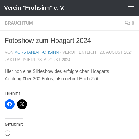
Verein "Frohsinn" e. V.
Zum Inhalt springen
BRAUCHTUM
0
Fotoshow zum Hoagart 2024
VON
VORSTAND-FROHSINN
· VERÖFFENTLICHT
28. AUGUST 2024
· AKTUALISIERT
28. AUGUST 2024
Hier non eine Slideshow des erfolgreichen Hoagarts.
Achtung über 200 Fotos, also nehmt Euch Zeit.
Teilen mit:
Gefällt mir:
Wird