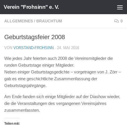
Verein "Frohsinn" e. V.
Zum Inhalt springen
ALLGEMEINES
/
BRAUCHTUM
0
Geburtstagsfeier 2008
VON
VORSTAND-FROHSINN
·
24. MAI 2016
Wie jedes Jahr feierten auch 2008 die Vereinsmitglieder die
runden Geburtstage einiger Mitglieder.
Neben einiger Geburtstagsgedichte – vorgetragen von J. Zörr –
gab es eine geschichtliche Zusammenfassung der
Geburtstagsjahrgänge.
Am Ende fanden sich einige Mitglieder auf der Diashow wieder,
die die Veranstaltungen des vergangenen Vereinsjahres
zusammenfassten.
Teilen mit: