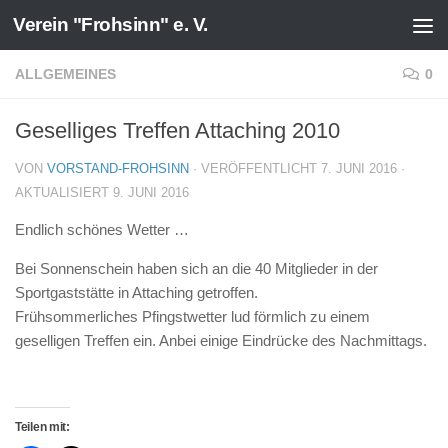
Verein "Frohsinn" e. V.
Zum Inhalt springen
ALLGEMEINES
0
Geselliges Treffen Attaching 2010
VON
VORSTAND-FROHSINN
· VERÖFFENTLICHT
7. JUNI 2016
·
AKTUALISIERT
9. JUNI 2016
Endlich schönes Wetter …
Bei Sonnenschein haben sich an die 40 Mitglieder in der
Sportgaststätte in Attaching getroffen.
Frühsommerliches Pfingstwetter lud förmlich zu einem
geselligen Treffen ein. Anbei einige Eindrücke des Nachmittags.
Teilen mit: