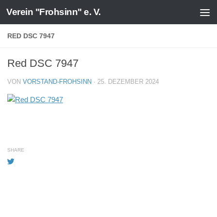
Verein "Frohsinn" e. V.
Zum Inhalt springen
RED DSC 7947
Red DSC 7947
VON
VORSTAND-FROHSINN
·
25. DEZEMBER 2024
SHARE