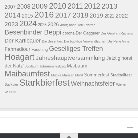
2010
2011
2012
2009
2013
2008
2007
2016
2014
2017
2018
2019
2022
2015
2021
2024
2023
2026
2025
Aber; aber Herr Pfarrer
Besenbinder Beppi
corona
Der Gaggerer
Der Geist im Rathaus
Der Kartlbauer
Die Besenhex
Die bucklige Verwandtschaft
Die Perle Anna
Geselliges Treffen
Fahrradtour
Fasching
Hoagart
Jahreshauptversammlung
Jetzt g'hörst
der Katz'
Maibaum
Jubiläum
Jubiläumsfestzug
Maibaumfest
Sommerfest
Stadtteilfest
Mucks Mäuserl Mord
Starkbierfest
Weihnachtsfeier
Starkbier
Wiener
Würstel