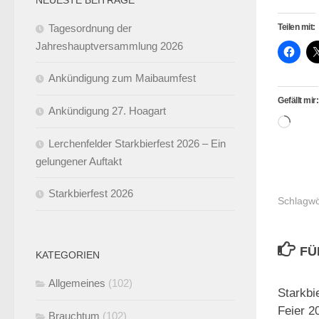
Tagesordnung der
Teilen mit:
Jahreshauptversammlung 2026
Ankündigung zum Maibaumfest
Gefällt mir:
Ankündigung 27. Hoagart
Wird
gela
Lerchenfelder Starkbierfest 2026 – Ein
gelungener Auftakt
Starkbierfest 2026
Schlagwö
FÜ
KATEGORIEN
Allgemeines
(102)
Starkbi
Feier 2
Brauchtum
(102)