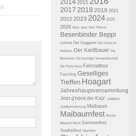
2016
2014
2015
16
2017
2018
2019
2021
2024
2023
2022
2025
2026
Aber; aber Herr Pfarrer
Besenbinder Beppi
corona
Der Gaggerer
Der Geist im
Der Kartlbauer
Rathaus
Die
Besenhex
Die bucklige Verwandtschaft
Fahrradtour
Die Perle Anna
Geselliges
Fasching
Hoagart
Treffen
Jahreshauptversammlung
Jetzt g'hörst der Katz'
Jubiläum
Maibaum
Jubiläumsfestzug
Maibaumfest
Mucks
Sommerfest
Mäuserl Mord
Stadtteilfest
Starkbier