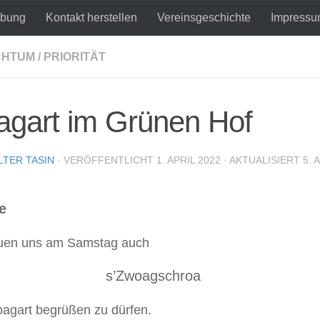
ibung
Kontakt herstellen
Vereinsgeschichte
Impress
CHTUM
/
PRIORITÄT
agart im Grünen Hof
LTER TASIN
· VERÖFFENTLICHT
1. APRIL 2022
· AKTUALISIERT
5. 
e
euen uns am Samstag auch
s’Zwoagschroa
agart begrüßen zu dürfen.