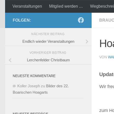
Veranstaltungen
Mitglied werden …
Wegbeschre
Zum Inhalt springen
FOLGEN:
BRAU
NÄCHSTER BEITRAG
Ho
Endlich wieder Veranstaltungen
VORHERIGER BEITRAG
VON
WA
Lerchenfelder Christbaum
Updat
NEUESTE KOMMENTARE
Koller Joseph
zu
Bilder des 22.
Wir fr
Boarischen Hoagarts
zum Ho
NEUESTE BEITRÄGE