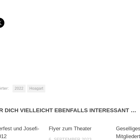
den …
rter:
2022
Hoagart
R DICH VIELLEICHT EBENFALLS INTERESSANT …
0
0
erfest und Josefi-
Flyer zum Theater
Gesellige
012
Mitglieder
6. SEPTEMBER 2023