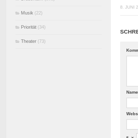
8. JUNI 
Musik
(22)
Priorität
(34)
SCHRE
Theater
(73)
Komm
Nam
Webs