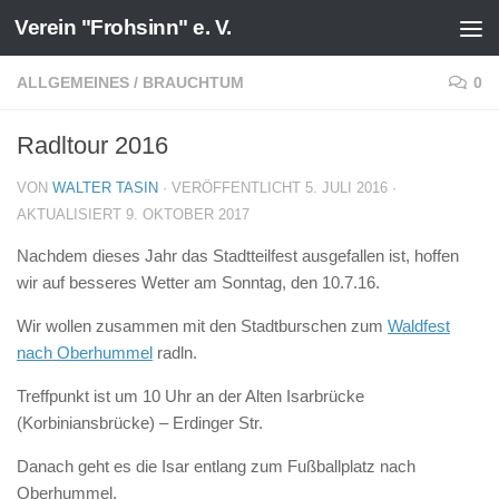
Verein "Frohsinn" e. V.
Zum Inhalt springen
ALLGEMEINES
/
BRAUCHTUM
0
Radltour 2016
VON
WALTER TASIN
· VERÖFFENTLICHT
5. JULI 2016
·
AKTUALISIERT
9. OKTOBER 2017
Nachdem dieses Jahr das Stadtteilfest ausgefallen ist, hoffen
wir auf besseres Wetter am Sonntag, den 10.7.16.
Wir wollen zusammen mit den Stadtburschen zum
Waldfest
nach Oberhummel
radln.
Treffpunkt ist um 10 Uhr an der Alten Isarbrücke
(Korbiniansbrücke) – Erdinger Str.
Danach geht es die Isar entlang zum Fußballplatz nach
Oberhummel.