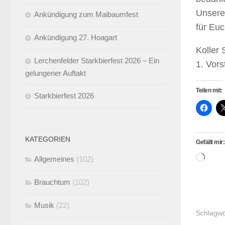
Unsere
Ankündigung zum Maibaumfest
für Euc
Ankündigung 27. Hoagart
Koller
Lerchenfelder Starkbierfest 2026 – Ein
1. Vors
gelungener Auftakt
Teilen mit:
Starkbierfest 2026
KATEGORIEN
Gefällt mir:
Wird
Allgemeines
(102)
gela
Brauchtum
(102)
Musik
(22)
Schlagwö