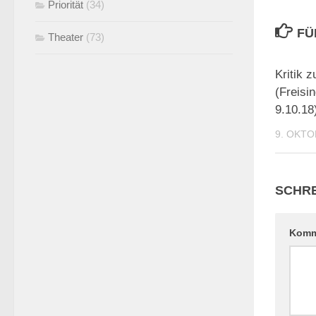
Priorität
(34)
FÜ
Theater
(73)
Kritik 
(Freisi
9.10.18
9. OKTO
SCHRE
Komm