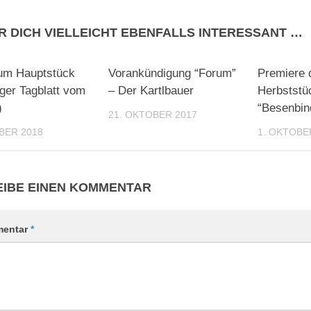
R DICH VIELLEICHT EBENFALLS INTERESSANT …
0
0
zum Hauptstück
Vorankündigung “Forum”
Premiere 
nger Tagblatt vom
– Der Kartlbauer
Herbststü
)
“Besenbin
21. OKTOBER 2017
BER 2018
1. OKTOBE
IBE EINEN KOMMENTAR
entar
*