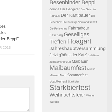
Besenbinder Beppi
corona
Der Gaggerer
Der Geist im
Der Kartlbauer
Rathaus
Die
Besenhex
Die bucklige Verwandtschaft
0
des
Fahrradtour
Die Perle Anna
cks
Geselliges
Fasching
der Beppi”
Hoagart
Treffen
R 2016
Jahreshauptversammlung
Jetzt g'hörst der Katz'
Jubiläum
Maibaum
Jubiläumsfestzug
Maibaumfest
Mucks
Sommerfest
Mäuserl Mord
Stadtteilfest
Starkbier
Starkbierfest
Weihnachtsfeier
Wiener
Würstel