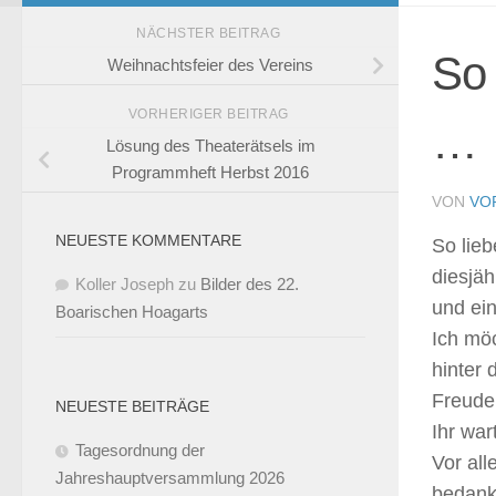
NÄCHSTER BEITRAG
So 
Weihnachtsfeier des Vereins
VORHERIGER BEITRAG
…
Lösung des Theaterätsels im
Programmheft Herbst 2016
VON
VO
NEUESTE KOMMENTARE
So lieb
diesjäh
Koller Joseph
zu
Bilder des 22.
und ei
Boarischen Hoagarts
Ich möc
hinter
Freude 
NEUESTE BEITRÄGE
Ihr war
Tagesordnung der
Vor al
Jahreshauptversammlung 2026
bedanke