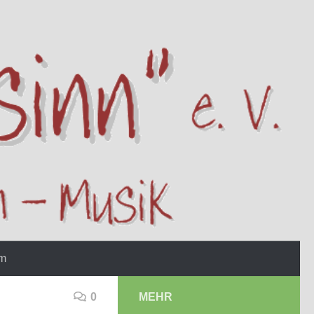
um
0
MEHR