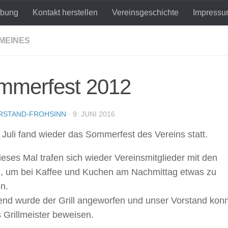
ibung
Kontakt herstellen
Vereinsgeschichte
Impress
MEINES
mmerfest 2012
RSTAND-FROHSINN
·
9. JUNI 2016
 Juli fand wieder das
Sommerfest des Vereins
statt.
eses Mal trafen sich wieder Vereinsmitglieder mit den
n, um bei Kaffee und Kuchen am Nachmittag etwas zu
n.
nd wurde der Grill angeworfen und unser Vorstand kon
s Grillmeister beweisen.