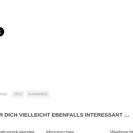
den …
rter:
2012
Sommerfest
R DICH VIELLEICHT EBENFALLS INTERESSANT …
0
0
altungskalender
Historisches
Weihnacht