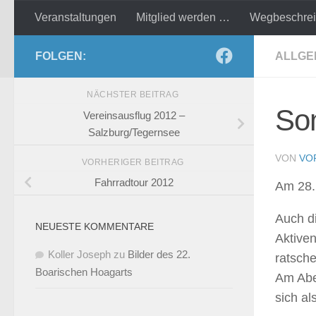
Veranstaltungen
Mitglied werden …
Wegbeschre
Zum Inhalt springen
FOLGEN:
ALLGE
NÄCHSTER BEITRAG
So
Vereinsausflug 2012 –
Salzburg/Tegernsee
VON
VO
VORHERIGER BEITRAG
Fahrradtour 2012
Am 28.
Auch di
NEUESTE KOMMENTARE
Aktive
Koller Joseph
zu
Bilder des 22.
ratsche
Boarischen Hoagarts
Am Abe
sich al