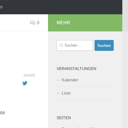
um
0
MEHR
Suchen
nach:
VERANSTALTUNGEN
SHARE
Kalender
Liste
nte
SEITEN