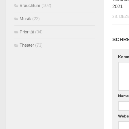
Brauchtum
(102)
2021
28. DEZ
Musik
(22)
Priorität
(34)
SCHRE
Theater
(73)
Komm
Nam
Webs