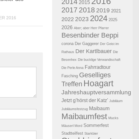
2016
2014
2015
2017
2018
2019
2021
2024
ER 2016
2023
2022
2025
2026
Aber; aber Herr Pfarrer
Besenbinder Beppi
corona
Der Gaggerer
Der Geist im
Der Kartlbauer
Rathaus
Die
Besenhex
Die bucklige Verwandtschaft
Fahrradtour
Die Perle Anna
Geselliges
Fasching
Hoagart
Treffen
Jahreshauptversammlung
Jetzt g'hörst der Katz'
Jubiläum
Maibaum
Jubiläumsfestzug
Maibaumfest
Mucks
Sommerfest
Mäuserl Mord
Stadtteilfest
Starkbier