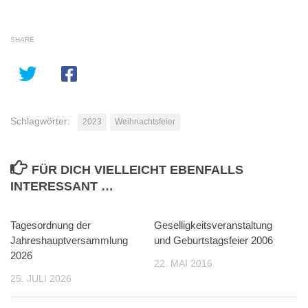
SHARE
Schlagwörter:
2023
Weihnachtsfeier
FÜR DICH VIELLEICHT EBENFALLS
INTERESSANT …
Tagesordnung der
0
Geselligkeitsveranstaltung
0
Jahreshauptversammlung
und Geburtstagsfeier 2006
2026
22. MAI 2016
25. JULI 2026