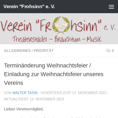
Verein "Frohsinn" e. V.
Zum Inhalt springen
ALLGEMEINES
/
PRIORITÄT
0
Terminänderung Weihnachtsfeier /
Einladung zur Weihnachtsfeier unseres
Vereins
VON
WALTER TASIN
· VERÖFFENTLICHT
13. NOVEMBER 2023
·
AKTUALISIERT
13. NOVEMBER 2023
Liebes Vereinsmitglied,