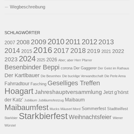
Wegbeschreibung
SCHLAGWÖRTER
2010
2011
2012
2009
2013
2008
2007
2016
2014
2017
2018
2019
2022
2015
2021
2024
2023
2026
2025
Aber; aber Herr Pfarrer
Besenbinder Beppi
corona
Der Gaggerer
Der Geist im Rathaus
Der Kartlbauer
Die Besenhex
Die bucklige Verwandtschaft
Die Perle Anna
Geselliges Treffen
Fahrradtour
Fasching
Hoagart
Jahreshauptversammlung
Jetzt g'hörst
der Katz'
Maibaum
Jubiläum
Jubiläumsfestzug
Maibaumfest
Sommerfest
Stadtteilfest
Mucks Mäuserl Mord
Starkbierfest
Weihnachtsfeier
Starkbier
Wiener
Würstel