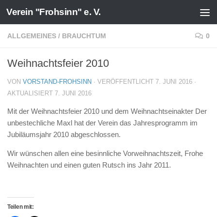
Verein "Frohsinn" e. V.
Zum Inhalt springen
ALLGEMEINES
/
BRAUCHTUM
0
Weihnachtsfeier 2010
VON
VORSTAND-FROHSINN
· VERÖFFENTLICHT
7. JUNI 2016
·
AKTUALISIERT
7. JUNI 2016
Mit der
Weihnachtsfeier 2010
und dem Weihnachtseinakter
Der
unbestechliche Maxl
hat der Verein das Jahresprogramm im
Jubiläumsjahr 2010 abgeschlossen.
Wir wünschen allen eine besinnliche Vorweihnachtszeit, Frohe
Weihnachten und einen guten Rutsch ins Jahr 2011.
Teilen mit: