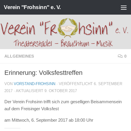
Verein "Frohsinn" e. V.
Zum Inhalt springen
ALLGEMEINES
0
Erinnerung: Volksfesttreffen
VON
VORSTAND-FROHSINN
· VERÖFFENTLICHT
6. SEPTEMBER
2017
· AKTUALISIERT
9. OKTOBER 2017
Der Verein Frohsinn trifft sich zum geselligen Beisammensein
auf dem Freisinger Volksfest
am Mittwoch, 6. September 2017 ab 18:00 Uhr