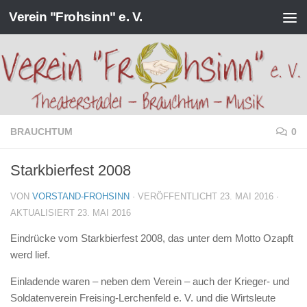
Verein "Frohsinn" e. V.
Zum Inhalt springen
BRAUCHTUM
0
Starkbierfest 2008
VON
VORSTAND-FROHSINN
· VERÖFFENTLICHT
23. MAI 2016
·
AKTUALISIERT
23. MAI 2016
Eindrücke vom Starkbierfest 2008, das unter dem Motto
Ozapft
werd
lief.
Einladende waren – neben dem Verein – auch der
Krieger- und
Soldatenverein Freising-Lerchenfeld e. V.
und die Wirtsleute